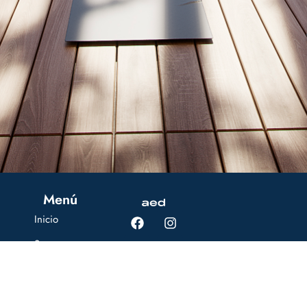
Menú
Inicio
Somos
aed
© AED ~ 2024
Proyectos
en Venta