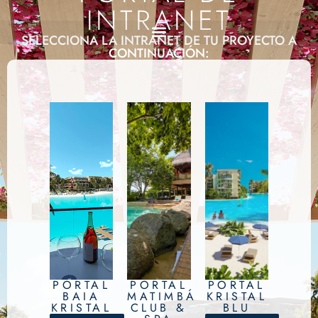
INTRANET
SELECCIONA LA INTRANET DE TU PROYECTO A
CONTINUACIÓN:
PORTAL
PORTAL
PORTAL
BAIA
MATIMBÁ
KRISTAL
KRISTAL
CLUB &
BLU