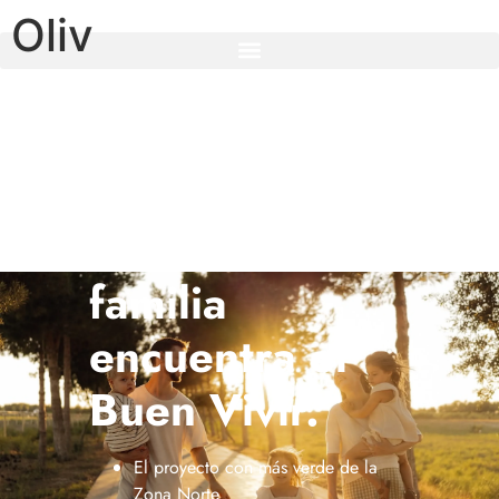
Oliv
OLIV: El lugar
donde tu
familia
encuentra el
Buen Vivir.
El proyecto con más verde de la
Zona Norte