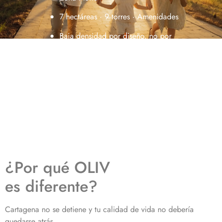
7 hectáreas · 9 torres · Amenidades
Baja densidad por diseño, no por
accidente
Con un corredor biológico natural
que llega al mar
¿Por qué OLIV
es diferente?
Cartagena no se detiene y tu calidad de vida no debería
quedarse atrás.