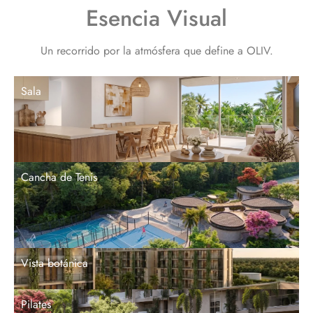
Esencia Visual
Un recorrido por la atmósfera que define a OLIV.
Sala
Cancha de Tenis
Vista botánica
Pilates